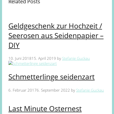
Related Posts
Geldgeschenk zur Hochzeit /
Seerosen aus Seidenpapier –
DIY
10. Juni 2018
15. April 2019
by
Stefanie Guckau
Schmetterlinge seidenzart
6. Februar 2017
6. September 2022
by
Stefanie Guckau
Last Minute Osternest