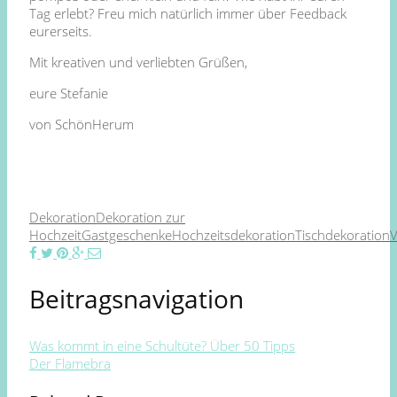
Tag erlebt? Freu mich natürlich immer über Feedback
eurerseits.
Mit kreativen und verliebten Grüßen,
eure Stefanie
von SchönHerum
Dekoration
Dekoration zur
Hochzeit
Gastgeschenke
Hochzeitsdekoration
Tischdekoration
V
Beitragsnavigation
Was kommt in eine Schultüte? Über 50 Tipps
Der Flamebra