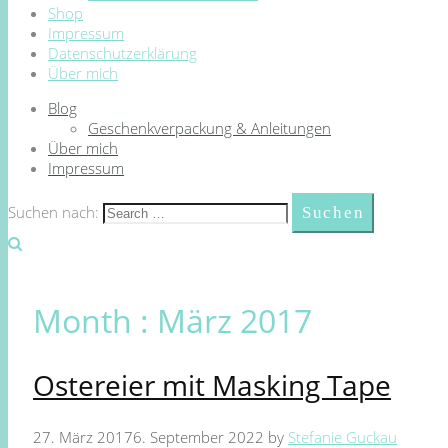
Shop
Impressum
Datenschutzerklärung
Über mich
Blog
Geschenkverpackung & Anleitungen
Über mich
Impressum
Suchen nach:
Month :
März 2017
Ostereier mit Masking Tape
27. März 2017
6. September 2022
by
Stefanie Guckau