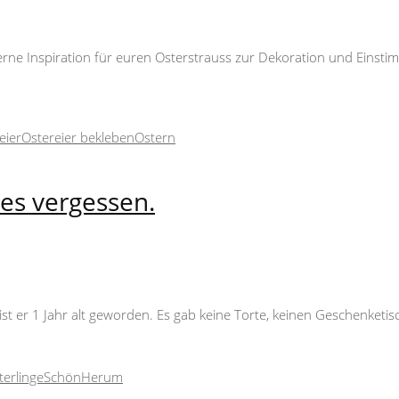
rne Inspiration für euren Osterstrauss zur Dekoration und Einstim
eier
Ostereier bekleben
Ostern
 es vergessen.
 er 1 Jahr alt geworden. Es gab keine Torte, keinen Geschenketisch
erlinge
SchönHerum