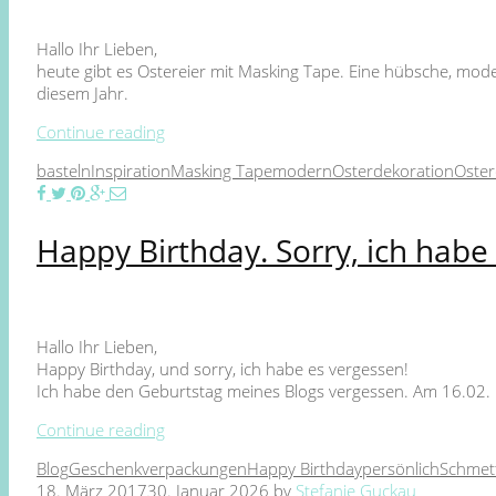
Hallo Ihr Lieben,
heute gibt es Ostereier mit Masking Tape. Eine hübsche, mode
diesem Jahr.
Continue reading
basteln
Inspiration
Masking Tape
modern
Osterdekoration
Oster
Happy Birthday. Sorry, ich habe
Hallo Ihr Lieben,
Happy Birthday, und sorry, ich habe es vergessen!
Ich habe den Geburtstag meines Blogs vergessen. Am 16.02. ist
Continue reading
Blog
Geschenkverpackungen
Happy Birthday
persönlich
Schmett
18. März 2017
30. Januar 2026
by
Stefanie Guckau