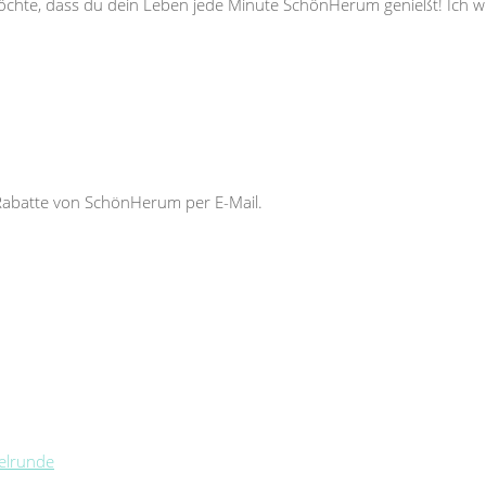
 möchte, dass du dein Leben jede Minute SchönHerum genießt! Ich
Rabatte von SchönHerum per E-Mail.
telrunde