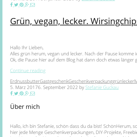
Grün, vegan, lecker. Wirsingchi
Hallo Ihr Lieben,
Alles grün herum, vegan und lecker. Nach der Pause komme ic
Ok, die Pause hier auf dem Blog hat dann doch etwas länger 
Continue reading
Erdnussbutter
Gastgeschenk
Geschenkverpackung
grün
lecker
M
5. März 2017
6. September 2022
by
Stefanie Guckau
Über mich
Hallo, ich bin Stefanie, schön dass du da bist! SchönHerum, 
hier jede Menge Geschenkverpackungen, DIY-Projekte, Freebie