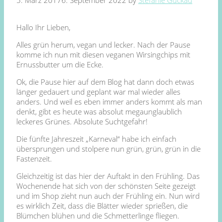
5. März 2017
6. September 2022
by
Stefanie Guckau
Hallo Ihr Lieben,
Alles grün herum, vegan und lecker. Nach der Pause
komme ich nun mit diesen veganen Wirsingchips mit
Ernussbutter um die Ecke.
Ok, die Pause hier auf dem Blog hat dann doch etwas
länger gedauert und geplant war mal wieder alles
anders. Und weil es eben immer anders kommt als man
denkt, gibt es heute was absolut megaunglaublich
leckeres Grünes. Absolute Suchtgefahr!
Die fünfte Jahreszeit „Karneval“ habe ich einfach
übersprungen und stolpere nun grün, grün, grün in die
Fastenzeit.
Gleichzeitig ist das hier der Auftakt in den Frühling. Das
Wochenende hat sich von der schönsten Seite gezeigt
und im Shop zieht nun auch der Frühling ein. Nun wird
es wirklich Zeit, dass die Blätter wieder sprießen, die
Blümchen blühen und die Schmetterlinge fliegen.