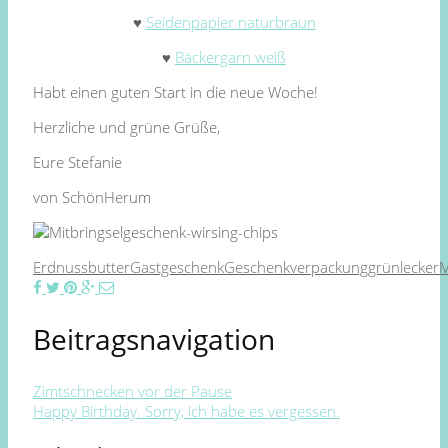
♥
Seidenpapier naturbraun
♥
Bäckergarn weiß
Habt einen guten Start in die neue Woche!
Herzliche und grüne Grüße,
Eure Stefanie
von SchönHerum
Erdnussbutter
Gastgeschenk
Geschenkverpackung
grün
lecker
M
Beitragsnavigation
Zimtschnecken vor der Pause
Happy Birthday. Sorry, ich habe es vergessen.