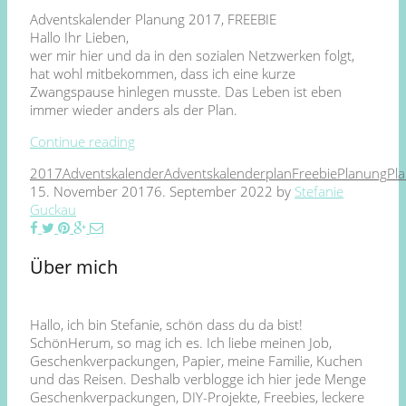
Adventskalender Planung 2017, FREEBIE
Hallo Ihr Lieben,
wer mir hier und da in den sozialen Netzwerken folgt,
hat wohl mitbekommen, dass ich eine kurze
Zwangspause hinlegen musste. Das Leben ist eben
immer wieder anders als der Plan.
Continue reading
2017
Adventskalender
Adventskalenderplan
Freebie
Planung
Pla
15. November 2017
6. September 2022
by
Stefanie
Guckau
Über mich
Hallo, ich bin Stefanie, schön dass du da bist!
SchönHerum, so mag ich es. Ich liebe meinen Job,
Geschenkverpackungen, Papier, meine Familie, Kuchen
und das Reisen. Deshalb verblogge ich hier jede Menge
Geschenkverpackungen, DIY-Projekte, Freebies, leckere