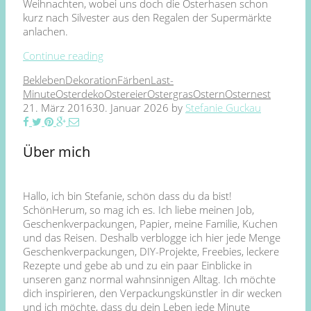
Weihnachten, wobei uns doch die Osterhasen schon
kurz nach Silvester aus den Regalen der Supermärkte
anlachen.
Continue reading
Bekleben
Dekoration
Färben
Last-
Minute
Osterdeko
Ostereier
Ostergras
Ostern
Osternest
21. März 2016
30. Januar 2026
by
Stefanie Guckau
Über mich
Hallo, ich bin Stefanie, schön dass du da bist!
SchönHerum, so mag ich es. Ich liebe meinen Job,
Geschenkverpackungen, Papier, meine Familie, Kuchen
und das Reisen. Deshalb verblogge ich hier jede Menge
Geschenkverpackungen, DIY-Projekte, Freebies, leckere
Rezepte und gebe ab und zu ein paar Einblicke in
unseren ganz normal wahnsinnigen Alltag. Ich möchte
dich inspirieren, den Verpackungskünstler in dir wecken
und ich möchte, dass du dein Leben jede Minute