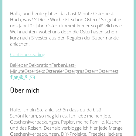
Hallo, und heute gibt es das Last Minute Osternest.
Huch, was??? Diese Woche ist schon Ostern! So geht es
uns Jahr für Jahr. Ostern kommt immer so plötzlich wie
Weihnachten, wobei uns doch die Osterhasen schon
kurz nach Silvester aus den Regalen der Supermärkte
anlachen.
Continue reading
Bekleben
Dekoration
Färben
Last-
Minute
Osterdeko
Ostereier
Ostergras
Ostern
Osternest
Über mich
Hallo, ich bin Stefanie, schön dass du da bist!
SchönHerum, so mag ich es. Ich liebe meinen Job,
Geschenkverpackungen, Papier, meine Familie, Kuchen
und das Reisen. Deshalb verblogge ich hier jede Menge
Geschenkverpackungen, DIY-Projekte, Freebies, leckere