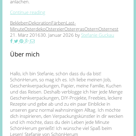
anlachen.
Continue reading
Bekleben
Dekoration
Färben
Last-
Minute
Osterdeko
Ostereier
Ostergras
Ostern
Osternest
21. März 2016
30. Januar 2026
by
Stefanie Guckau
Über mich
Hallo, ich bin Stefanie, schön dass du da bist!
SchönHerum, so mag ich es. Ich liebe meinen Job,
Geschenkverpackungen, Papier, meine Familie, Kuchen
und das Reisen. Deshalb verblogge ich hier jede Menge
Geschenkverpackungen, DIY-Projekte, Freebies, leckere
Rezepte und gebe ab und zu ein paar Einblicke in
unseren ganz normal wahnsinnigen Alltag. Ich möchte
dich inspirieren, den Verpackungskünstler in dir wecken
und ich möchte, dass du dein Leben jede Minute
SchönHerum genießt! Ich wünsche viel Spaß beim
Lesen! Stefanie von SchönHerum