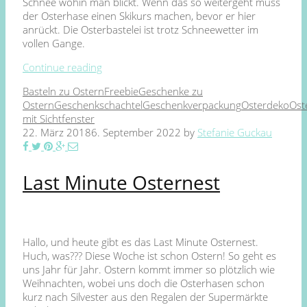
Schnee wohin man blickt. Wenn das so weitergeht muss
der Osterhase einen Skikurs machen, bevor er hier
anrückt. Die Osterbastelei ist trotz Schneewetter im
vollen Gange.
Continue reading
Basteln zu Ostern
Freebie
Geschenke zu
Ostern
Geschenkschachtel
Geschenkverpackung
Osterdeko
Ost
mit Sichtfenster
22. März 2018
6. September 2022
by
Stefanie Guckau
Last Minute Osternest
Hallo, und heute gibt es das Last Minute Osternest.
Huch, was??? Diese Woche ist schon Ostern! So geht es
uns Jahr für Jahr. Ostern kommt immer so plötzlich wie
Weihnachten, wobei uns doch die Osterhasen schon
kurz nach Silvester aus den Regalen der Supermärkte