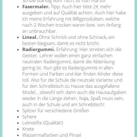
Schule ständig vom Tisch, ist nun mal so!
Fasermaler.
Tipp: Auch hier bitte 2€ mehr
ausgeben und auf Qualität achten. Auch hier habe
ich meine Erfahrung mit Billigprodukten, welche
nach 2 Wochen trocken waren bzw. von Anfang
an unbrauchbar.
Lineal.
Ohne Schnick und ohne Schnack, am
besten biegsam, damit es nicht bricht.
Radiergummi.
Erfahrung: Hier streiten sich die
Geister. Lehrer wollen einen ganz einfachen
neutralen Radiergummi, damit die Ablenkung
gering ist. Nun gibt es Radiergummis in allen
Formen und Farben und klar finden Kinder diese
toll. Also für die Schule die neutrale Variante und
für den Schreibtisch zu Hause das ausgefallene
Model… obwohl sich dann auch die Hausaufgaben
wieder in die Länge ziehen. Naja, Spaß muss sein,
auch in der Schule und am Schreibtisch!
Spitzer für verschiedene Größen
Schere
Leimstifte (Qualität!)
Knete
Wassermalfarben und Pinsel