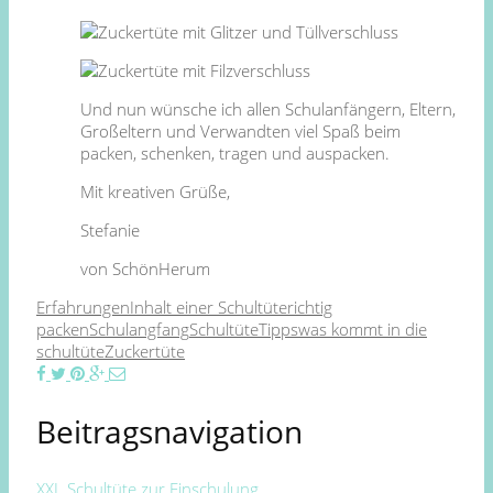
Und nun wünsche ich allen Schulanfängern, Eltern,
Großeltern und Verwandten viel Spaß beim
packen, schenken, tragen und auspacken.
Mit kreativen Grüße,
Stefanie
von SchönHerum
Erfahrungen
Inhalt einer Schultüte
richtig
packen
Schulangfang
Schultüte
Tipps
was kommt in die
schultüte
Zuckertüte
Beitragsnavigation
XXL Schultüte zur Einschulung