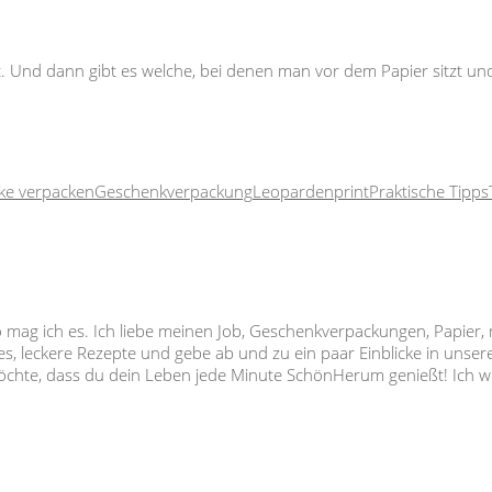
. Und dann gibt es welche, bei denen man vor dem Papier sitzt und 
ke verpacken
Geschenkverpackung
Leopardenprint
Praktische Tipps
so mag ich es. Ich liebe meinen Job, Geschenkverpackungen, Papier,
s, leckere Rezepte und gebe ab und zu ein paar Einblicke in unser
 möchte, dass du dein Leben jede Minute SchönHerum genießt! Ich