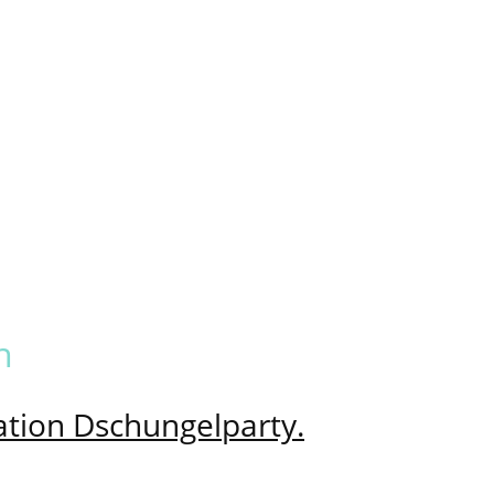
n
ration Dschungelparty.