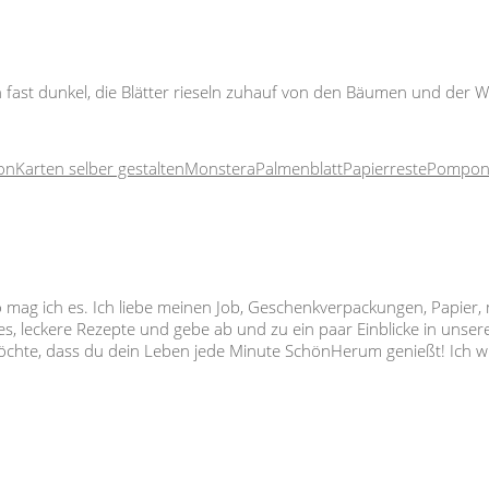
 fast dunkel, die Blätter rieseln zuhauf von den Bäumen und der W
ion
Karten selber gestalten
Monstera
Palmenblatt
Papierreste
Pompo
so mag ich es. Ich liebe meinen Job, Geschenkverpackungen, Papier,
s, leckere Rezepte und gebe ab und zu ein paar Einblicke in unser
 möchte, dass du dein Leben jede Minute SchönHerum genießt! Ich