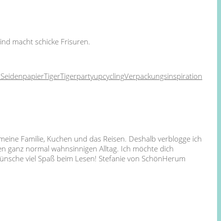
ind macht schicke Frisuren.
n
Seidenpapier
Tiger
Tigerparty
upcycling
Verpackungsinspiration
 meine Familie, Kuchen und das Reisen. Deshalb verblogge ich
en ganz normal wahnsinnigen Alltag. Ich möchte dich
 wünsche viel Spaß beim Lesen! Stefanie von SchönHerum