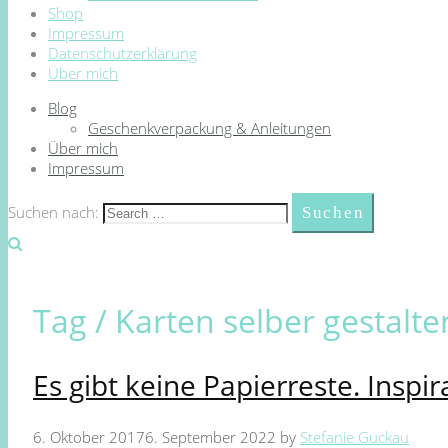
Shop
Impressum
Datenschutzerklärung
Über mich
Blog
Geschenkverpackung & Anleitungen
Über mich
Impressum
Suchen nach:
Tag /
Karten selber gestalte
Es gibt keine Papierreste. Inspi
6. Oktober 2017
6. September 2022
by
Stefanie Guckau