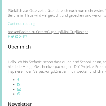
Pünktlich zur Osterzeit präsentiere ich euch nun mein erste
Bei uns im Haus wird viel gekocht und gebacken und warum sol
Continue reading
backen
Backen zu Ostern
Guglhupf
Mini Gugl
Rezept
Über mich
Hallo, ich bin Stefanie, schön dass du da bist! SchönHerum, 
hier jede Menge Geschenkverpackungen, DIY-Projekte, Freebie
inspirieren, den Verpackungskünstler in dir wecken und ich
Newsletter