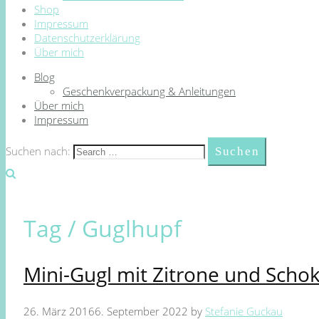
Shop
Impressum
Datenschutzerklärung
Über mich
Blog
Geschenkverpackung & Anleitungen
Über mich
Impressum
Suchen nach:
Tag /
Guglhupf
Mini-Gugl mit Zitrone und Scho
26. März 2016
6. September 2022
by
Stefanie Guckau