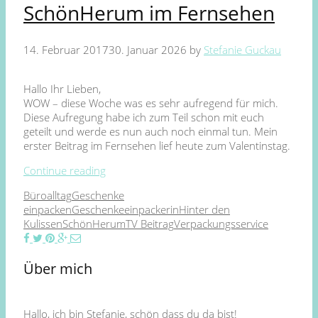
SchönHerum im Fernsehen
14. Februar 2017
30. Januar 2026
by
Stefanie Guckau
Hallo Ihr Lieben,
WOW – diese Woche was es sehr aufregend für mich.
Diese Aufregung habe ich zum Teil schon mit euch
geteilt und werde es nun auch noch einmal tun. Mein
erster Beitrag im Fernsehen lief heute zum Valentinstag.
Continue reading
Büroalltag
Geschenke
einpacken
Geschenkeeinpackerin
Hinter den
Kulissen
SchönHerum
TV Beitrag
Verpackungsservice
Über mich
Hallo, ich bin Stefanie, schön dass du da bist!