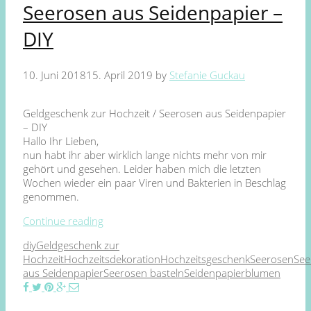
Seerosen aus Seidenpapier –
DIY
10. Juni 2018
15. April 2019
by
Stefanie Guckau
Geldgeschenk zur Hochzeit / Seerosen aus Seidenpapier
– DIY
Hallo Ihr Lieben,
nun habt ihr aber wirklich lange nichts mehr von mir
gehört und gesehen. Leider haben mich die letzten
Wochen wieder ein paar Viren und Bakterien in Beschlag
genommen.
Continue reading
diy
Geldgeschenk zur
Hochzeit
Hochzeitsdekoration
Hochzeitsgeschenk
Seerosen
See
aus Seidenpapier
Seerosen basteln
Seidenpapierblumen