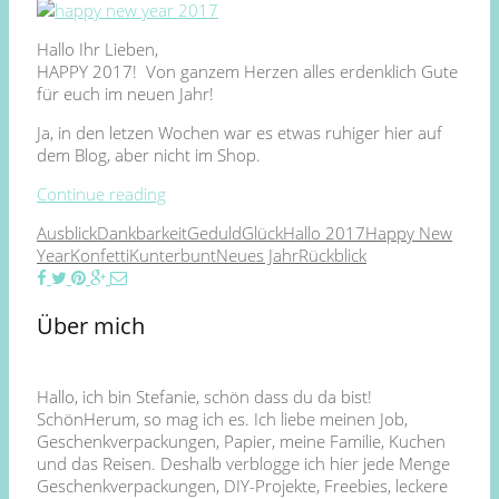
Hallo Ihr Lieben,
HAPPY 2017! Von ganzem Herzen alles erdenklich Gute
für euch im neuen Jahr!
Ja, in den letzen Wochen war es etwas ruhiger hier auf
dem Blog, aber nicht im Shop.
Continue reading
Ausblick
Dankbarkeit
Geduld
Glück
Hallo 2017
Happy New
Year
Konfetti
Kunterbunt
Neues Jahr
Rückblick
Über mich
Hallo, ich bin Stefanie, schön dass du da bist!
SchönHerum, so mag ich es. Ich liebe meinen Job,
Geschenkverpackungen, Papier, meine Familie, Kuchen
und das Reisen. Deshalb verblogge ich hier jede Menge
Geschenkverpackungen, DIY-Projekte, Freebies, leckere