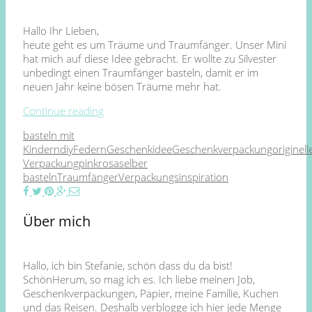
Hallo Ihr Lieben,
heute geht es um Träume und Traumfänger. Unser Mini
hat mich auf diese Idee gebracht. Er wollte zu Silvester
unbedingt einen Traumfänger basteln, damit er im
neuen Jahr keine bösen Träume mehr hat.
Continue reading
basteln mit
Kindern
diy
Federn
Geschenkidee
Geschenkverpackung
originell
Verpackung
pink
rosa
selber
basteln
Traumfänger
Verpackungsinspiration
Über mich
Hallo, ich bin Stefanie, schön dass du da bist!
SchönHerum, so mag ich es. Ich liebe meinen Job,
Geschenkverpackungen, Papier, meine Familie, Kuchen
und das Reisen. Deshalb verblogge ich hier jede Menge