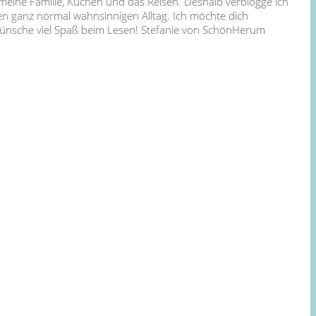
 meine Familie, Kuchen und das Reisen. Deshalb verblogge ich
en ganz normal wahnsinnigen Alltag. Ich möchte dich
 wünsche viel Spaß beim Lesen! Stefanie von SchönHerum