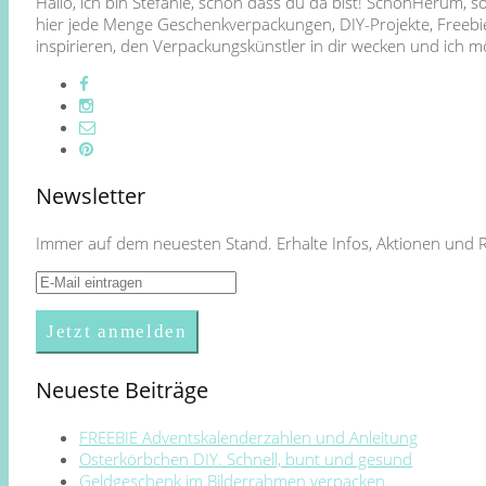
Hallo, ich bin Stefanie, schön dass du da bist! SchönHerum, 
hier jede Menge Geschenkverpackungen, DIY-Projekte, Freebie
inspirieren, den Verpackungskünstler in dir wecken und ich
Newsletter
Immer auf dem neuesten Stand. Erhalte Infos, Aktionen und 
Neueste Beiträge
FREEBIE Adventskalenderzahlen und Anleitung
Osterkörbchen DIY. Schnell, bunt und gesund
Geldgeschenk im Bilderrahmen verpacken