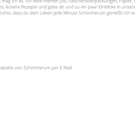
so mag ich es. Ich liebe meinen Job, Geschenkverpackungen, Papier,
s, leckere Rezepte und gebe ab und zu ein paar Einblicke in unser
 möchte, dass du dein Leben jede Minute SchönHerum genießt! Ich
Rabatte von SchönHerum per E-Mail.