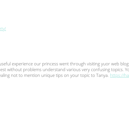
ty!
eful experience our princess went through visiting yuor web blog. S
e rest without problems understand various very confusing topics. 
ealing not to mention unique tips on your topic to Tanya.
https://h
.