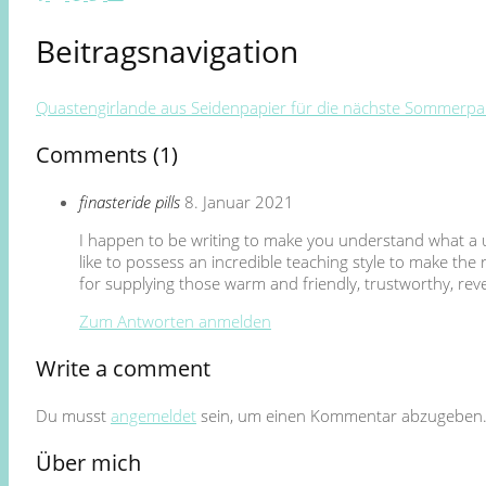
Beitragsnavigation
Quastengirlande aus Seidenpapier für die nächste Sommerpar
Comments (1)
finasteride pills
8. Januar 2021
I happen to be writing to make you understand what a us
like to possess an incredible teaching style to make th
for supplying those warm and friendly, trustworthy, rev
Zum Antworten anmelden
Write a comment
Du musst
angemeldet
sein, um einen Kommentar abzugeben
Über mich