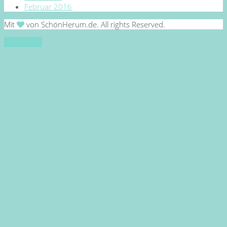
Februar 2016
Mit
von SchönHerum.de. All rights Reserved.
Go to top