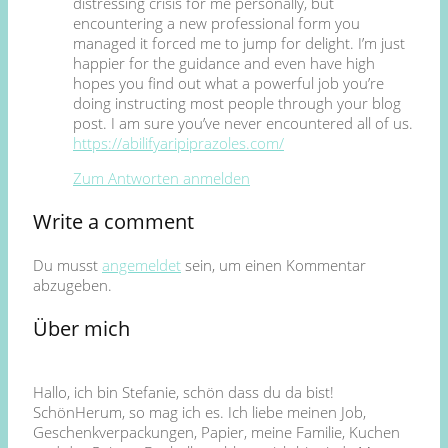
distressing crisis for me personally, but
encountering a new professional form you
managed it forced me to jump for delight. I’m just
happier for the guidance and even have high
hopes you find out what a powerful job you’re
doing instructing most people through your blog
post. I am sure you’ve never encountered all of us.
https://abilifyaripiprazoles.com/
Zum Antworten anmelden
Write a comment
Du musst
angemeldet
sein, um einen Kommentar
abzugeben.
Über mich
Hallo, ich bin Stefanie, schön dass du da bist!
SchönHerum, so mag ich es. Ich liebe meinen Job,
Geschenkverpackungen, Papier, meine Familie, Kuchen