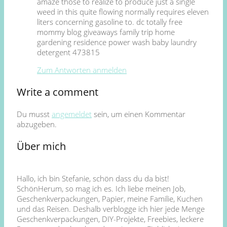
amaze those to realize to produce just a single
weed in this quite flowing normally requires eleven
liters concerning gasoline to. dc totally free
mommy blog giveaways family trip home
gardening residence power wash baby laundry
detergent 473815
Zum Antworten anmelden
Write a comment
Du musst
angemeldet
sein, um einen Kommentar
abzugeben.
Über mich
Hallo, ich bin Stefanie, schön dass du da bist!
SchönHerum, so mag ich es. Ich liebe meinen Job,
Geschenkverpackungen, Papier, meine Familie, Kuchen
und das Reisen. Deshalb verblogge ich hier jede Menge
Geschenkverpackungen, DIY-Projekte, Freebies, leckere