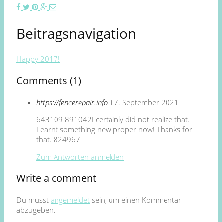
Beitragsnavigation
Happy 2017!
Comments (1)
https://fencerepair.info
17. September 2021
643109 891042I certainly did not realize that.
Learnt something new proper now! Thanks for
that. 824967
Zum Antworten anmelden
Write a comment
Du musst
angemeldet
sein, um einen Kommentar
abzugeben.