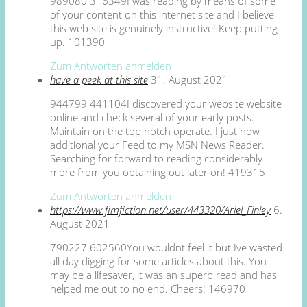
989080 316349I was reading by means of some
of your content on this internet site and I believe
this web site is genuinely instructive! Keep putting
up. 101390
Zum Antworten anmelden
have a peek at this site
31. August 2021
944799 441104I discovered your website website
online and check several of your early posts.
Maintain on the top notch operate. I just now
additional your Feed to my MSN News Reader.
Searching for forward to reading considerably
more from you obtaining out later on! 419315
Zum Antworten anmelden
https://www.fimfiction.net/user/443320/Ariel_Finley
6.
August 2021
790227 602560You wouldnt feel it but Ive wasted
all day digging for some articles about this. You
may be a lifesaver, it was an superb read and has
helped me out to no end. Cheers! 146970