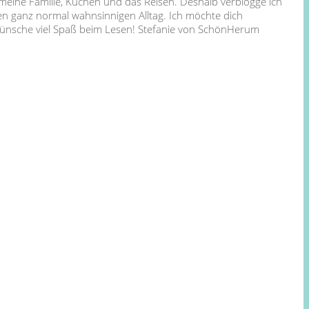
 meine Familie, Kuchen und das Reisen. Deshalb verblogge ich
en ganz normal wahnsinnigen Alltag. Ich möchte dich
 wünsche viel Spaß beim Lesen! Stefanie von SchönHerum