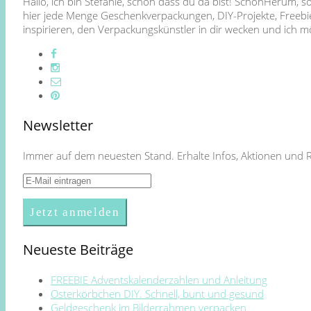
Hallo, ich bin Stefanie, schön dass du da bist! SchönHerum, 
hier jede Menge Geschenkverpackungen, DIY-Projekte, Freebie
inspirieren, den Verpackungskünstler in dir wecken und ich
Newsletter
Immer auf dem neuesten Stand. Erhalte Infos, Aktionen und 
Neueste Beiträge
FREEBIE Adventskalenderzahlen und Anleitung
Osterkörbchen DIY. Schnell, bunt und gesund
Geldgeschenk im Bilderrahmen verpacken